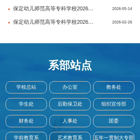
递单号
保定幼儿师范高等专科学校2026
2026-05-14
●
年“3+2”中高等职业教育贯通培养转段
保定幼儿师范高等专科学校2026年
2026-02-26
●
录取结果公示
高职单招招生简章
系部站点
学校总站
办公室
教务处
学生处
后勤保卫处
组织宣传部
财务处
人事处
团委
学前教育系
艺术教育系
五年一贯制大专部