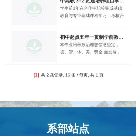
中高职 3+2 贯通培养项目学前
教育专业
学生前3年在合作中职校完成基础
教育与专业基础课程学习，考核合
格后转入我校进行后2年大专阶段
深造。
初中起点五年一贯制学前教育
专业（停招）
本专业培养政治理想信念坚定，
德、智、体、美、劳全 面发展，
具有高尚的师德和专业情怀、扎实
的学识、全 面熟练的专业技能，
能够科学保教和综合育人，乐于学
[1]
共
2 条记录,
16 条 / 每页, 共
1 页
习反思和沟通协作的幼儿园教师。
系部站点