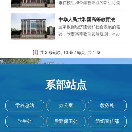
难在校生和今年被录取的新生可先
登录河北省生源地信用助学贷款管
理系统（http：//syd.hee.cn）进
中华人民共和国高等教育法
行注册，提交个人信息，申请贷
国家根据经济建设和社会发展的需
款。申请学生随后到当地教育局学
要，制定高等教育发展规划，举办
生资助管理中心提交相关证明材
高等学校，并采取多种形式积极发
料，包括借款人合法有效身份证明
展高等教育事业。国家鼓励企业事
[1]
及其复印件；户籍所在地的详细地
共
3 条记录,
10 条 / 每页, 共
1 页
业组织、社会团体及其他社会组织
址、联系方式；所在城市街道（农
和公民等社会力量依法举办高等学
村乡镇）民政部门出具的经济困难
校，参与和支持高等教育事业的改
证明
革和发展。
系部站点
学校总站
办公室
教务处
学生处
后勤保卫处
组织宣传部